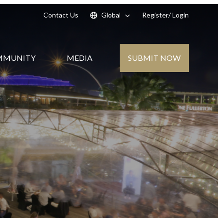
Contact Us
Global
Register
/ Login
SUBMIT NOW
MMUNITY
MEDIA