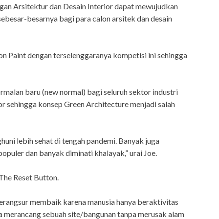
ngan Arsitektur dan Desain Interior dapat mewujudkan
ebesar-besarnya bagi para calon arsitek dan desain
n Paint dengan terselenggaranya kompetisi ini sehingga
alan baru (new normal) bagi seluruh sektor industri
ior sehingga konsep Green Architecture menjadi salah
huni lebih sehat di tengah pandemi. Banyak juga
opuler dan banyak diminati khalayak,” urai Joe.
The Reset Button.
 berangsur membaik karena manusia hanya beraktivitas
nya merancang sebuah site/bangunan tanpa merusak alam