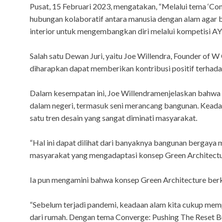
Pusat, 15 Februari 2023, mengatakan, “Melalui tema ‘Co
hubungan kolaboratif antara manusia dengan alam agar b
interior untuk mengembangkan diri melalui kompetisi AY
Salah satu Dewan Juri, yaitu Joe Willendra, Founder of
diharapkan dapat memberikan kontribusi positif terhadap
Dalam kesempatan ini, Joe Willendramenjelaskan bahwa 
dalam negeri, termasuk seni merancang bangunan. Keadaan
satu tren desain yang sangat diminati masyarakat.
“Hal ini dapat dilihat dari banyaknya bangunan bergaya 
masyarakat yang mengadaptasi konsep Green Architecture 
Ia pun mengamini bahwa konsep Green Architecture ber
“Sebelum terjadi pandemi, keadaan alam kita cukup memp
dari rumah. Dengan tema Converge: Pushing The Reset Bu