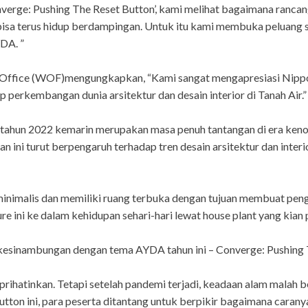
nverge: Pushing The Reset Button’, kami melihat bagaimana ranca
isa terus hidup berdampingan. Untuk itu kami membuka peluang s
DA. ”
 W Office (WOF)mengungkapkan, “Kami sangat mengapresiasi Nippo
 perkembangan dunia arsitektur dan desain interior di Tanah Air.”
tahun 2022 kemarin merupakan masa penuh tantangan di era kenorm
 ini turut berpengaruh terhadap tren desain arsitektur dan inter
minimalis dan memiliki ruang terbuka dengan tujuan membuat peng
ini ke dalam kehidupan sehari-hari lewat house plant yang kian p
kesinambungan dengan tema AYDA tahun ini – Converge: Pushing 
rihatinkan. Tetapi setelah pandemi terjadi, keadaan alam malah
tton ini, para peserta ditantang untuk berpikir bagaimana cara